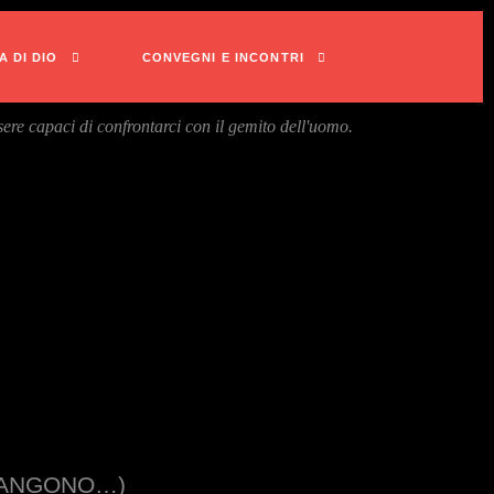
A DI DIO
CONVEGNI E INCONTRI
ere capaci di confrontarci con il gemito dell'uomo.
 PIANGONO…)