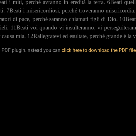
ati i miti, perché avranno in eredità la terra. 6Beati quel
ati. 7Beati i misericordiosi, perché troveranno misericordia.
tori di pace, perché saranno chiamati figli di Dio. 10Beati i
 cieli. 11Beati voi quando vi insulteranno, vi perseguiter
r causa mia. 12Rallegratevi ed esultate, perché grande è la v
a PDF plugin.Instead you can
click here to download the PDF file