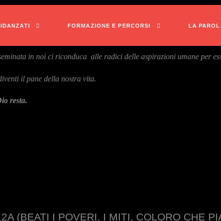
FIDANZATI
FORMAZIONE E PERCORSI
LA PAROL
eminata in noi ci riconduca alle radici delle aspirazioni umane per ess
venti il pane della nostra vita.
io resta.
-12A (BEATI I POVERI, I MITI, COLORO CHE