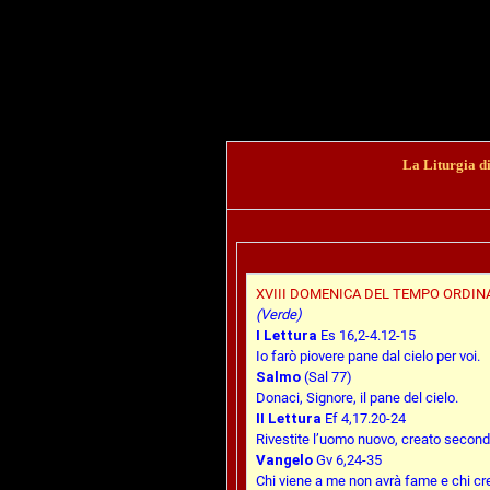
La Liturgia d
XVIII DOMENICA DEL TEMPO ORDINA
(Verde)
I Lettura
Es 16,2-4.12-15
Io farò piovere pane dal cielo per voi.
Salmo
(Sal 77)
Donaci, Signore, il pane del cielo.
II Lettura
Ef 4,17.20-24
Rivestite l’uomo nuovo, creato second
Vangelo
Gv 6,24-35
Chi viene a me non avrà fame e chi cr