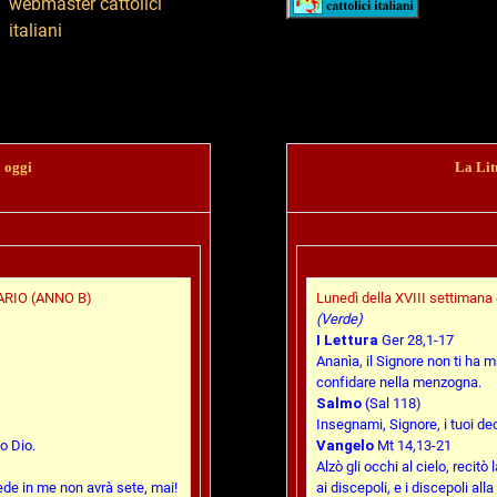
i oggi
La Lit
RIO (ANNO B)
Lunedì della XVIII settimana
(Verde)
I Lettura
Ger 28,1-17
Ananìa, il Signore non ti ha 
confidare nella menzogna.
Salmo
(Sal 118)
Insegnami, Signore, i tuoi dec
o Dio.
Vangelo
Mt 14,13-21
Alzò gli occhi al cielo, recitò
ede in me non avrà sete, mai!
ai discepoli, e i discepoli alla 