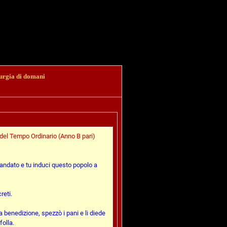
urgia di domani
 del Tempo Ordinario (Anno B pari)
mandato e tu induci questo popolo a
reti.
 la benedizione, spezzò i pani e li diede
folla.