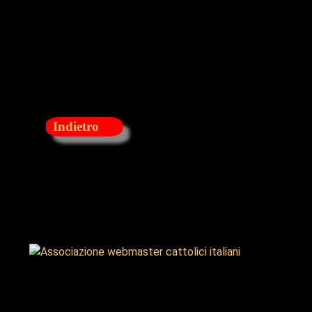
associate ai vari gruppi CPM, provenienti da
varie regioni italiane. Oltre la Liguria erano
rappresentati il Piemonte, il Friuli, la Toscana,
l’Emilia Romagna, il Lazio, mentre il gruppo
della Sardegna non ha potuto partecipare per
il concomitante impegno della accoglienza del
Santo Padre in visita a Cagliari.
Indietro