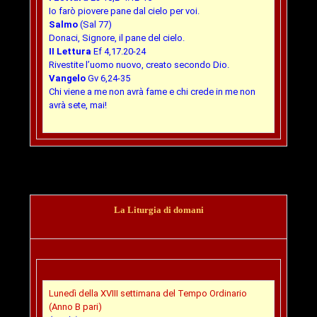
Io farò piovere pane dal cielo per voi.
Salmo
(Sal 77)
Donaci, Signore, il pane del cielo.
II Lettura
Ef 4,17.20-24
Rivestite l’uomo nuovo, creato secondo Dio.
Vangelo
Gv 6,24-35
Chi viene a me non avrà fame e chi crede in me non
avrà sete, mai!
La Liturgia di domani
Lunedì della XVIII settimana del Tempo Ordinario
(Anno B pari)