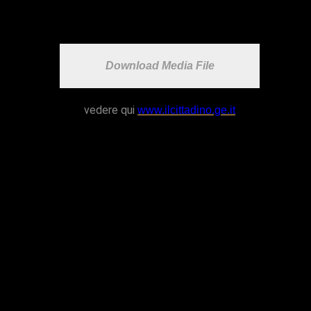
…alla ricerca dell’amore per sempre
Download Media File
vedere qui
www.ilcittadino.ge.it
Particolarmente gradita è stata ai partecipanti
la visita di Sua Eminenza il Cardinale Angelo
Bagnasco che, a margine del tradizionale
pellegrinaggio mensile al Santuario, ha
portato il suo saluto e il suo incitamento ai
partecipanti al convegno.
“C’è nel nostro mondo occidentale – ha detto
il Cardinale – una insidia costante,
sistematica alla famiglia. Ma laddove la
famiglia si fa instabile e debole, tanto più la
società si fa instabile e debole”.