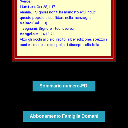
(Verde)
I Lettura
Ger 28,1-17
Ananìa, il Signore non ti ha mandato e tu induci
questo popolo a confidare nella menzogna.
Salmo
(Sal 118)
Insegnami, Signore, i tuoi decreti.
Vangelo
Mt 14,13-21
Alzò gli occhi al cielo, recitò la benedizione, spezzò i
pani e li diede ai discepoli, e i discepoli alla folla.
Sommario numero-FD.
Abbonamento Famiglia Domani