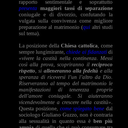
rapporto sentimentale e soprattutto
presenta
maggiori tassi di separazione
coniugale e di divorzio, confutando la
vulgata sulla convivenza come migliore
preparazione al matrimonio (
qui
altri studi
sul tema).
La posizione della
Chiesa cattolica
, come
sempre lungimirante,
chiede ai fidanzati
di
«vivere la castità nella continenza. Messi
così alla prova, scopriranno il
reciproco
rispetto
, si
alleneranno alla fedeltà
e alla
speranza di riceversi l’un l’altro da Dio.
Riserveranno al tempo del matrimonio le
manifestazioni di tenerezza proprie
dell’amore coniugale. Si aiuteranno
vicendevolmente a crescere nella castità»
.
Questa posizione,
come spiegato bene
dal
sociologo Giuliano Guzzo, non è contraria
alla sessualità in quanto essa è
ben più
ampia
di quella che si può consumare tra