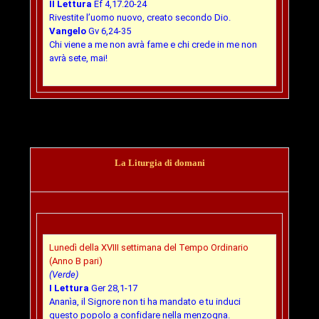
II Lettura
Ef 4,17.20-24
Rivestite l’uomo nuovo, creato secondo Dio.
Vangelo
Gv 6,24-35
Chi viene a me non avrà fame e chi crede in me non
avrà sete, mai!
La Liturgia di domani
Lunedì della XVIII settimana del Tempo Ordinario
(Anno B pari)
(Verde)
I Lettura
Ger 28,1-17
Ananìa, il Signore non ti ha mandato e tu induci
questo popolo a confidare nella menzogna.