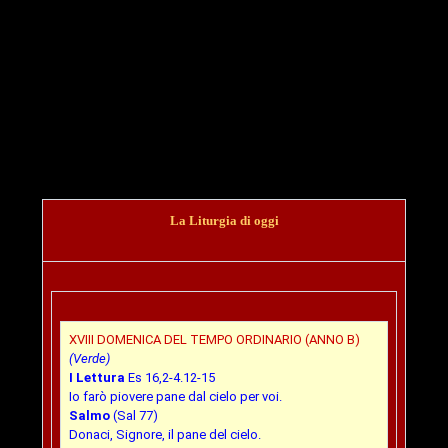
La Liturgia di oggi
XVIII DOMENICA DEL TEMPO ORDINARIO (ANNO B)
(Verde)
I Lettura
Es 16,2-4.12-15
Io farò piovere pane dal cielo per voi.
Salmo
(Sal 77)
Donaci, Signore, il pane del cielo.