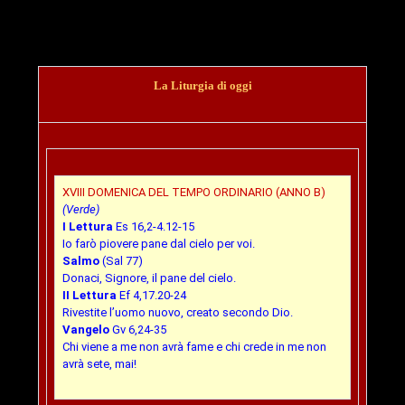
La Liturgia di oggi
XVIII DOMENICA DEL TEMPO ORDINARIO (ANNO B)
(Verde)
I Lettura
Es 16,2-4.12-15
Io farò piovere pane dal cielo per voi.
Salmo
(Sal 77)
Donaci, Signore, il pane del cielo.
II Lettura
Ef 4,17.20-24
Rivestite l’uomo nuovo, creato secondo Dio.
Vangelo
Gv 6,24-35
Chi viene a me non avrà fame e chi crede in me non
avrà sete, mai!