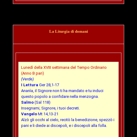
La Liturgia di domani
Lunedì della XVIII settimana del Tempo Ordinario
(Anno B pari)
(Verde)
I Lettura
Ger 28,1-17
Ananìa, il Signore non ti ha mandato e tu induci
questo popolo a confidare nella menzogna.
Salmo
(Sal 118)
Insegnami, Signore, i tuoi decreti.
Vangelo
Mt 14,13-21
Alzò gli occhi al cielo, recitò la benedizione, spezzò i
pani e li diede ai discepoli, e i discepoli alla folla.