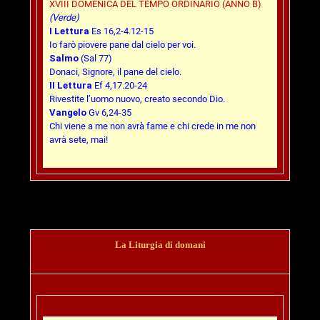
XVIII DOMENICA DEL TEMPO ORDINARIO (ANNO B)
(Verde)
I Lettura
Es 16,2-4.12-15
Io farò piovere pane dal cielo per voi.
Salmo
(Sal 77)
Donaci, Signore, il pane del cielo.
II Lettura
Ef 4,17.20-24
Rivestite l’uomo nuovo, creato secondo Dio.
Vangelo
Gv 6,24-35
Chi viene a me non avrà fame e chi crede in me non
avrà sete, mai!
La Liturgia di domani