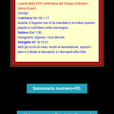
Lunedì della XVIII settimana del Tempo Ordinario
(Anno B pari)
(Verde)
I Lettura
Ger 28,1-17
Ananìa, il Signore non ti ha mandato e tu induci questo
popolo a confidare nella menzogna.
Salmo
(Sal 118)
Insegnami, Signore, i tuoi decreti.
Vangelo
Mt 14,13-21
Alzò gli occhi al cielo, recitò la benedizione, spezzò i
pani e li diede ai discepoli, e i discepoli alla folla.
Sommario numero-FD.