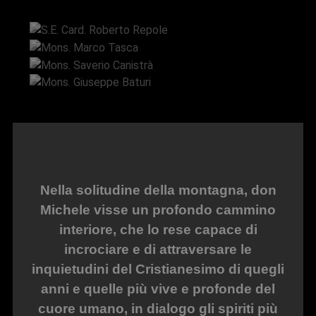
S.E. Card. Roberto Repole
Mons. Marco Tasca
Mons. Saverio Canistrà
Mons. Giuseppe Baturi
Nella solitudine della montagna, don
Michele visse un profondo cammino
interiore, che lo rese capace di
incrociare e di attraversare le
inquietudini del Cristianesimo di quegli
anni e quelle più vive e profonde del
cuore umano, in dialogo gli spiriti più