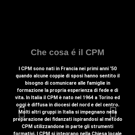
Fa
Che cosa é il CPM
I CPM sono nati in Francia nei primi anni ’50
Fami
quando alcune coppie di sposi hanno sentito il
com
bisogno di comunicare alle famiglie in
pien
formazione la propria esperienza di fede e di
(Cen
vita. In Italia il CPM è nato nel 1964 a Torino ed
son
oggi è diffusa in diocesi del nord e del centro.
tema
Molti altri gruppi in Italia si impegnano nella
Og
preparazione dei fidanzati ispirandosi al metodo
revis
CPM utilizzandone in parte gli strumenti
formativi. I CPM si integrano nella Chiesa locale
au