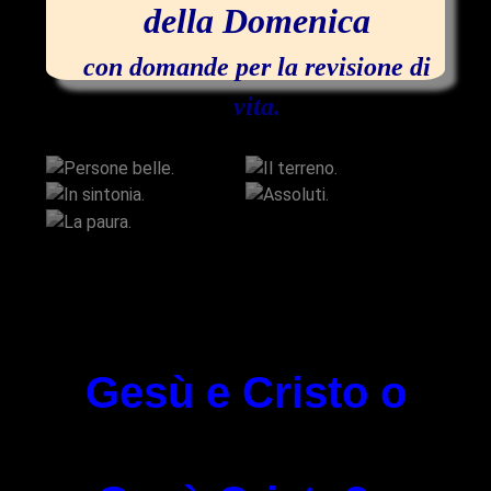
della Domenica
con domande per la revisione di
vita.
Persone belle.
Il terreno.
In sintonia.
Assoluti.
La paura.
Gesù e Cristo o