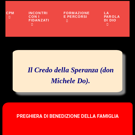
INCONTRI
FORMAZIONE
LA
CPM
CON I
E PERCORSI
PAROLA
FIDANZATI
DI DIO
Il Credo della Speranza (don
Michele Do).
PREGHIERA DI BENEDIZIONE DELLA FAMIGLIA