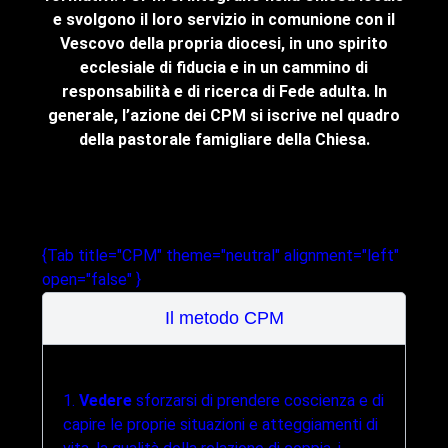
e svolgono il loro servizio in comunione con il
util
Vescovo della propria diocesi, in uno spirito
famil
ecclesiale di fiducia e in un cammino di
dell
responsabilità e di ricerca di Fede adulta. In
C
generale, l’azione dei CPM si iscrive nel quadro
app
della pastorale famigliare della Chiesa.
indi
{Tab title="CPM" theme="neutral" alignment="left"
open="false" }
Il metodo CPM
1.
Vedere
sforzarsi di prendere coscienza e di
capire le proprie situazioni e atteggiamenti di