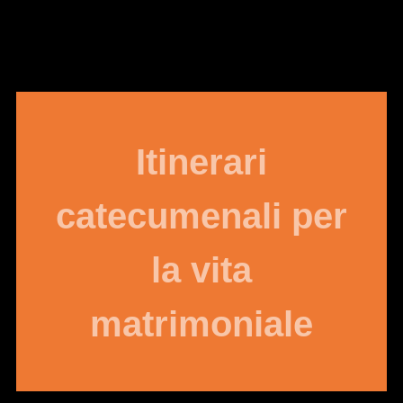
Itinerari
catecumenali per
la vita
matrimoniale