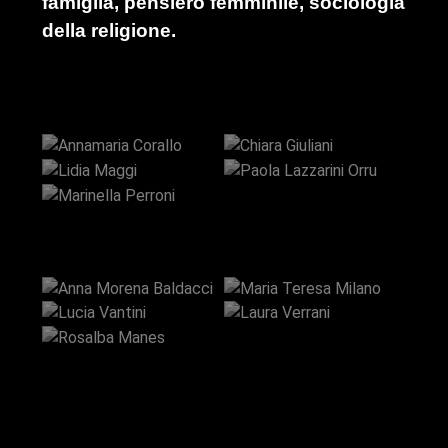
famiglia, pensiero femminile, sociologia
della religione.
Annamaria
Paola
Corallo
Chiara Giuliani
Marinella
Lidia Maggi
Lazzarini Orru
Perroni
Anna Morena
Maria Teresa
Baldacci
Milano
Rosalba
Lucia Vantini
Laura Verrani
Manes