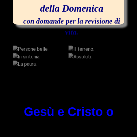
della Domenica
con domande per la revisione di
vita.
Persone belle.
Il terreno.
In sintonia.
Assoluti.
La paura.
Gesù e Cristo o