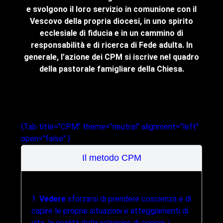
e svolgono il loro servizio in comunione con il
util
Vescovo della propria diocesi, in uno spirito
famil
ecclesiale di fiducia e in un cammino di
dell
responsabilità e di ricerca di Fede adulta. In
C
generale, l’azione dei CPM si iscrive nel quadro
app
della pastorale famigliare della Chiesa.
indi
{Tab title="CPM" theme="neutral" alignment="left"
open="false" }
Il metodo CPM
1.
Vedere
sforzarsi di prendere coscienza e di
capire le proprie situazioni e atteggiamenti di
vita, la qualità della relazione di coppia, i