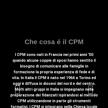
Fa
Che cosa é il CPM
I CPM sono nati in Francia nei primi anni ’50
Fami
quando alcune coppie di sposi hanno sentito il
com
bisogno di comunicare alle famiglie in
pien
formazione la propria esperienza di fede e di
(Cen
vita. In Italia il CPM è nato nel 1964 a Torino ed
son
oggi è diffusa in diocesi del nord e del centro.
tema
Molti altri gruppi in Italia si impegnano nella
Og
preparazione dei fidanzati ispirandosi al metodo
revis
CPM utilizzandone in parte gli strumenti
formativi. I CPM si integrano nella Chiesa locale
au