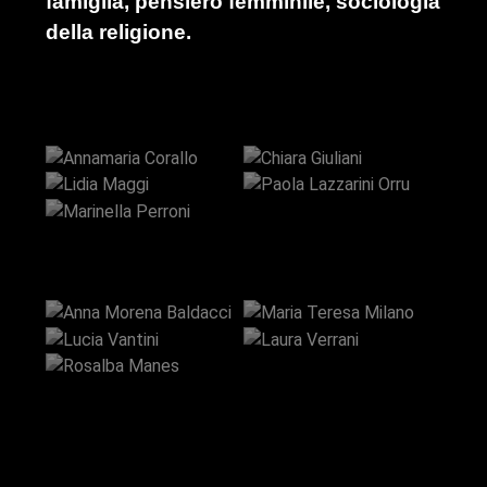
famiglia, pensiero femminile, sociologia
della religione.
Annamaria
Paola
Corallo
Chiara Giuliani
Marinella
Lidia Maggi
Lazzarini Orru
Perroni
Anna Morena
Maria Teresa
Baldacci
Milano
Rosalba
Lucia Vantini
Laura Verrani
Manes