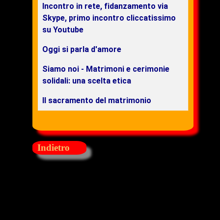
Incontro in rete, fidanzamento via
Skype, primo incontro cliccatissimo
su Youtube
Oggi si parla d'amore
Siamo noi - Matrimoni e cerimonie
solidali: una scelta etica
Il sacramento del matrimonio
Indietro