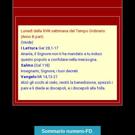
Lunedì della XVIII settimana del Tempo Ordinario
(Anno B pari)
(Verde)
I Lettura
Ger 28,1-17
Ananìa, il Signore non ti ha mandato e tu induci
questo popolo a confidare nella menzogna.
Salmo
(Sal 118)
Insegnami, Signore, i tuoi decreti.
Vangelo
Mt 14,13-21
Alzò gli occhi al cielo, recitò la benedizione, spezzò i
pani e li diede ai discepoli, e i discepoli alla folla.
Sommario numero-FD.