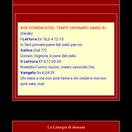
XVIII DOMENICA DEL TEMPO ORDINARIO (ANNO B)
(Verde)
I Lettura
Es 16,2-4.12-15
Io farò piovere pane dal cielo per voi.
Salmo
(Sal 77)
Donaci, Signore, il pane del cielo.
II Lettura
Ef 4,17.20-24
Rivestite l’uomo nuovo, creato secondo Dio.
Vangelo
Gv 6,24-35
Chi viene a me non avrà fame e chi crede in me non
avrà sete, mai!
La Liturgia di domani