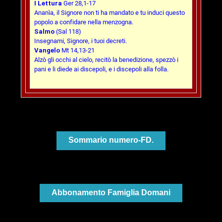
I Lettura
Ger 28,1-17
Ananìa, il Signore non ti ha mandato e tu induci questo
popolo a confidare nella menzogna.
Salmo
(Sal 118)
Insegnami, Signore, i tuoi decreti.
Vangelo
Mt 14,13-21
Alzò gli occhi al cielo, recitò la benedizione, spezzò i
pani e li diede ai discepoli, e i discepoli alla folla.
Sommario numero-FD.
Abbonamento Famiglia Domani