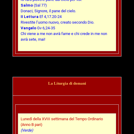
Salmo
(Sal 77)
Donaci, Signore, il pane del cielo.
II Lettura
Ef 4,17.20-24
Rivestite l’uomo nuovo, creato secondo Dio.
Vangelo
Gv 6,24-35
Chi viene a me non avrà fame e chi crede in me non
avrà sete, mai!
La Liturgia di domani
Lunedì della XVIII settimana del Tempo Ordinario
(Anno B pari)
(Verde)