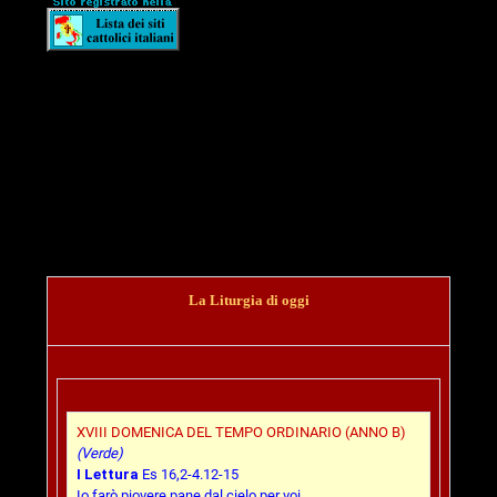
La Liturgia di oggi
XVIII DOMENICA DEL TEMPO ORDINARIO (ANNO B)
(Verde)
I Lettura
Es 16,2-4.12-15
Io farò piovere pane dal cielo per voi.